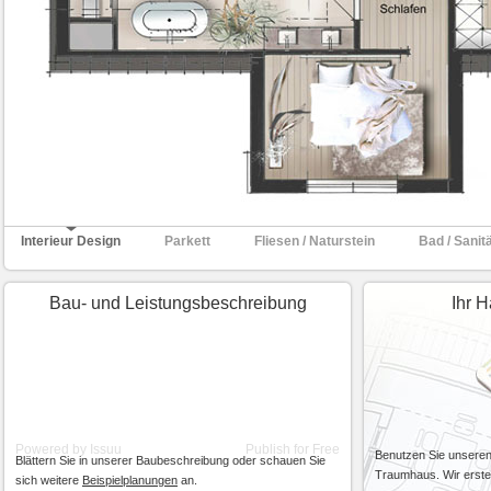
Interieur Design
Parkett
Fliesen / Naturstein
Bad / Sanit
Bau- und Leistungsbeschreibung
Ihr H
Powered by
Issuu
Publish for Free
Benutzen Sie unseren 
Blättern Sie in unserer Baubeschreibung oder schauen Sie
Traumhaus. Wir erstel
sich weitere
Beispielplanungen
an.