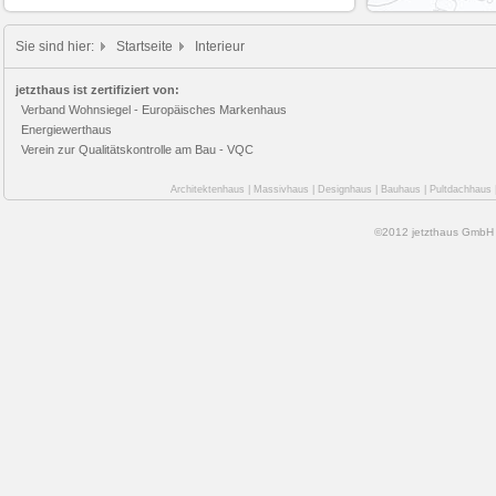
Sie sind hier:
Startseite
Interieur
jetzthaus ist zertifiziert von:
Verband Wohnsiegel - Europäisches Markenhaus
Energiewerthaus
Verein zur Qualitätskontrolle am Bau - VQC
Architektenhaus
|
Massivhaus
|
Designhaus
|
Bauhaus
|
Pultdachhaus
©2012 jetzthaus GmbH